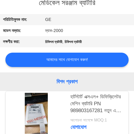
মেডিকেল সরঞ্জাম ব্যাটারি
গুণমান
পরিচিতিমুলক নাম:
GE
নিয়ন্ত্রণ
মডেল নম্বার:
ম্যাক-2000
আমাদের
লক্ষণীয় করা:
,
চিকিৎসা ব্যাটারী
চিকিৎসা ব্যাটারী
সাথে
আমাদের সাথে যোগাযোগ করুন!
যোগাযোগ
একটি
বিশদ প্রকাশ
উদ্ধৃতি
হার্টস্টার্ট এক্সএল+ ডিফিব্রিলেটর
অনুরোধ
মেশিন ব্যাটারি PN
989803167281 নতুন এবং
করুন
মূল
আলোচনা সাপেক্ষে MOQ:1
যোগাযোগ
NEWS