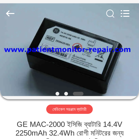
YIGU
Medical
Equipment
Service
Co.,Ltd.
All
Rights
Reserved.
বাড়ি
পণ্য
ভিডিও
আমাদের
সম্বন্ধে
মেডিকেল সরঞ্জাম ব্যাটারী
কারখানা
GE MAC-2000 ইসিজি ব্যাটারি 14.4V
পরিদর্শন
2250mAh 32.4Wh রোগী মনিটরের জন্য