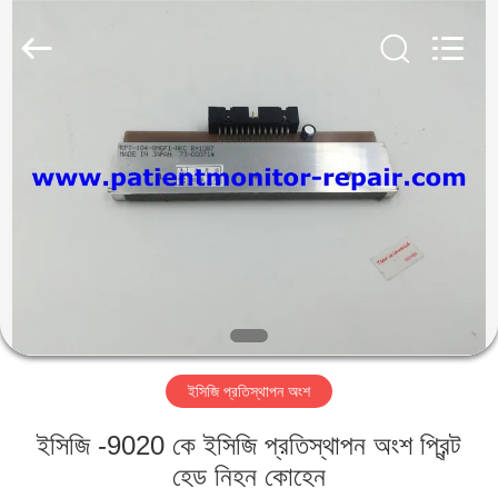
YIGU
Medical
Equipment
Service
Co.,Ltd.
All
Rights
Reserved.
বাড়ি
পণ্য
ভিডিও
আমাদের
সম্বন্ধে
ইসিজি প্রতিস্থাপন অংশ
কারখানা
ইসিজি -9020 কে ইসিজি প্রতিস্থাপন অংশ প্রিন্ট
পরিদর্শন
হেড নিহন কোহেন