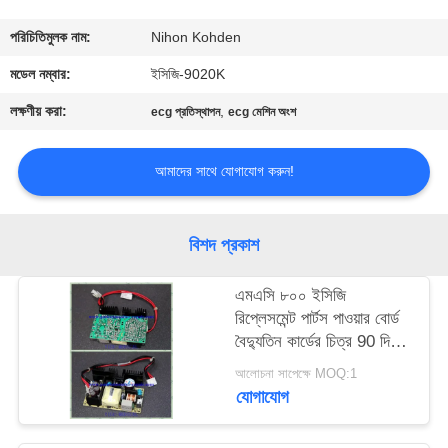
গুণমান
পরিচিতিমুলক নাম:
Nihon Kohden
নিয়ন্ত্রণ
মডেল নম্বার:
ইসিজি-9020K
লক্ষণীয় করা:
,
ecg প্রতিস্থাপন
ecg মেশিন অংশ
আমাদের
সাথে
আমাদের সাথে যোগাযোগ করুন!
যোগাযোগ
বিশদ প্রকাশ
একটি
এমএসি ৮০০ ইসিজি
উদ্ধৃতি
রিপ্লেসমেন্ট পার্টস পাওয়ার বোর্ড
অনুরোধ
বৈদ্যুতিন কার্ডের চিত্র 90 দিনের
ওয়ারেন্টি
করুন
আলোচনা সাপেক্ষে MOQ:1
যোগাযোগ
NEWS