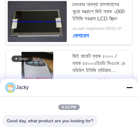
চমৎকার অবস্থা হাসপাতালের
খুচরা যন্ত্রাংশ জিই ম্যাক ২000
সাইট
ইসিজি সরঞ্জাম LCD স্ক্রিন
ম্যাপ
accept negotiation MOQ:1PCS
যোগাযোগ
PRIVACY
POLICY
জিই মার্কেট ম্যাক ৫০০০ /
ম্যাক ৫৫০০এইচডি সিএএম ১৪
মডিউল ইসিজি হার্ডিয়াক
অ্যাকুইজিশন মডিউল পিএন
আলোচনা সাপেক্ষে MOQ:1
৯০০৯৫-০০২
যোগাযোগ
Jacky
6:24 PM
সব
Good day, what product are you looking for?
রোগীর মনিটর মেরামত
এমএমএস মডিউল মেরামত