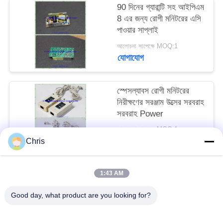
90 দিনের গ্যারান্টি সহ আইপিএম
8 এর জন্য রোগী মনিটরের এসি
সাইট
পাওয়ার সাপ্লাই
ম্যাপ
আলোচনা সাপেক্ষে MOQ:1
যোগাযোগ
PRIVACY
POLICY
স্পেসল্যাবস রোগী মনিটরের
নিরীক্ষণের সরঞ্জাম উত্সের সরবরাহ
সরবরাহ Power
আলোচনা সাপেক্ষে MOQ:1
যোগাযোগ
Chris
1:43 AM
সব
Good day, what product are you looking for?
রোগীর মনিটর মেরামত
এমএমএস মডিউল মেরামত