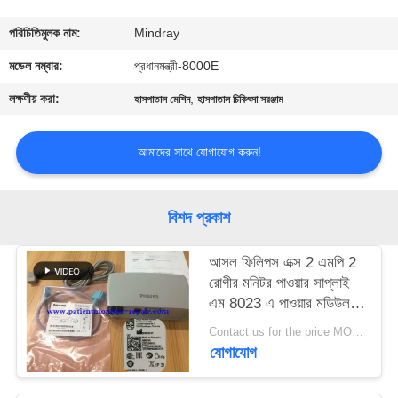
গুণমান
পরিচিতিমুলক নাম:
Mindray
নিয়ন্ত্রণ
মডেল নম্বার:
প্রধানমন্ত্রী-8000E
লক্ষণীয় করা:
,
হাসপাতাল মেশিন
হাসপাতাল চিকিৎসা সরঞ্জাম
আমাদের
সাথে
আমাদের সাথে যোগাযোগ করুন!
যোগাযোগ
বিশদ প্রকাশ
একটি
আসল ফিলিপস এক্স 2 এমপি 2
উদ্ধৃতি
রোগীর মনিটর পাওয়ার সাপ্লাই
অনুরোধ
এম 8023 এ পাওয়ার মডিউল
তারগুলি সহ
করুন
Contact us for the price MOQ:1
যোগাযোগ
NEWS