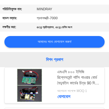
গুণমান
পরিচিতিমুলক নাম:
MINDRAY
নিয়ন্ত্রণ
মডেল নম্বার:
প্রধানমন্ত্রী-7000
লক্ষণীয় করা:
,
ecg প্রতিস্থাপন
ecg মেশিন অংশ
আমাদের
সাথে
আমাদের সাথে যোগাযোগ করুন!
যোগাযোগ
বিশদ প্রকাশ
একটি
এমএসি ৮০০ ইসিজি
উদ্ধৃতি
রিপ্লেসমেন্ট পার্টস পাওয়ার বোর্ড
অনুরোধ
বৈদ্যুতিন কার্ডের চিত্র 90 দিনের
ওয়ারেন্টি
করুন
আলোচনা সাপেক্ষে MOQ:1
যোগাযোগ
NEWS