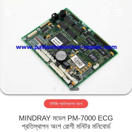
YIGU
Medical
Equipment
Service
Co.,Ltd.
All
Rights
Reserved.
বাড়ি
পণ্য
ভিডিও
আমাদের
সম্বন্ধে
ইসিজি প্রতিস্থাপন অংশ
কারখানা
MINDRAY মডেল PM-7000 ECG
পরিদর্শন
প্রতিস্থাপন অংশ রোগী মনিটর মনিবোর্ড