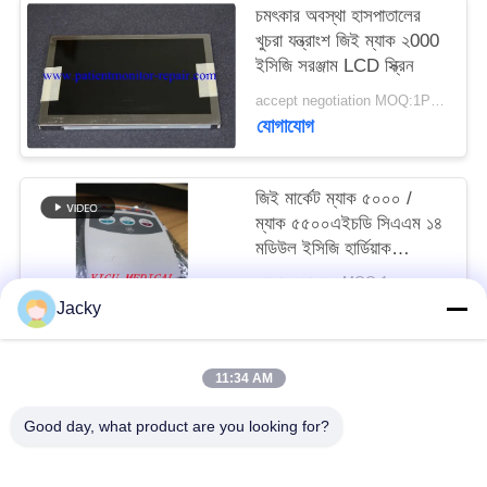
চমৎকার অবস্থা হাসপাতালের
খুচরা যন্ত্রাংশ জিই ম্যাক ২000
সাইট
ইসিজি সরঞ্জাম LCD স্ক্রিন
ম্যাপ
accept negotiation MOQ:1PCS
যোগাযোগ
PRIVACY
POLICY
জিই মার্কেট ম্যাক ৫০০০ /
ম্যাক ৫৫০০এইচডি সিএএম ১৪
মডিউল ইসিজি হার্ডিয়াক
অ্যাকুইজিশন মডিউল পিএন
আলোচনা সাপেক্ষে MOQ:1
৯০০৯৫-০০২
যোগাযোগ
Jacky
11:34 AM
সব
Good day, what product are you looking for?
রোগীর মনিটর মেরামত
এমএমএস মডিউল মেরামত