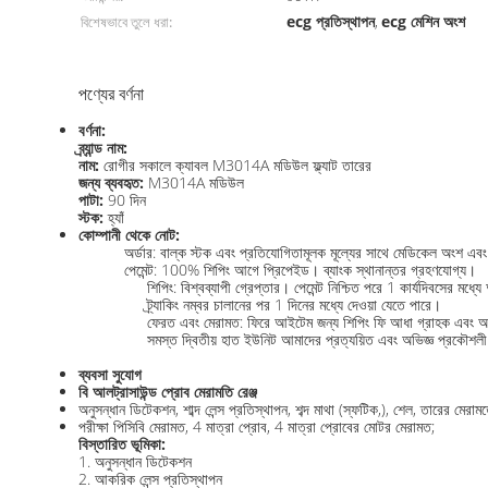
ecg প্রতিস্থাপন
ecg মেশিন অংশ
বিশেষভাবে তুলে ধরা:
,
পণ্যের বর্ণনা
বর্ণনা:
ব্র্যান্ড নাম:
নাম:
রোগীর সকালে ক্যাবল M3014A মডিউল ফ্ল্যাট তারের
জন্য ব্যবহৃত:
M3014A মডিউল
পাটা:
90 দিন
স্টক:
হ্যাঁ
কোম্পানী থেকে নোট:
অর্ডার: বাল্ক স্টক এবং প্রতিযোগিতামূলক মূল্যের সাথে মেডিকেল অংশ এবং সর
পেমেন্ট: 100% শিপিং আগে প্রিপেইড। ব্যাংক স্থানান্তর গ্রহণযোগ্য।
শিপিং: বিশ্বব্যাপী গ্রেপ্তার। পেমেন্ট নিশ্চিত পরে 1 কার্যদিবসে
ট্র্যাকিং নম্বর চালানের পর 1 দিনের মধ্যে দেওয়া যেতে পারে।
ফেরত এবং মেরামত: ফিরে আইটেম জন্য শিপিং ফি আধা গ্রাহক এবং অর্ধ
সমস্ত দ্বিতীয় হাত ইউনিট আমাদের প্রত্যয়িত এবং অভিজ্ঞ প্রকৌশলী
ব্যবসা সুযোগ
বি আলট্রাসাউন্ড প্রোব মেরামতি রেঞ্জ
অনুসন্ধান ডিটেকশন, শাব্দ লেন্স প্রতিস্থাপন, শব্দ মাথা (স্ফটিক,), শেল, তারের মেরামত
পরীক্ষা পিসিবি মেরামত, 4 মাত্রা প্রোব, 4 মাত্রা প্রোবের মোটর মেরামত;
বিস্তারিত ভূমিকা:
1. অনুসন্ধান ডিটেকশন
2. আকরিক লেন্স প্রতিস্থাপন