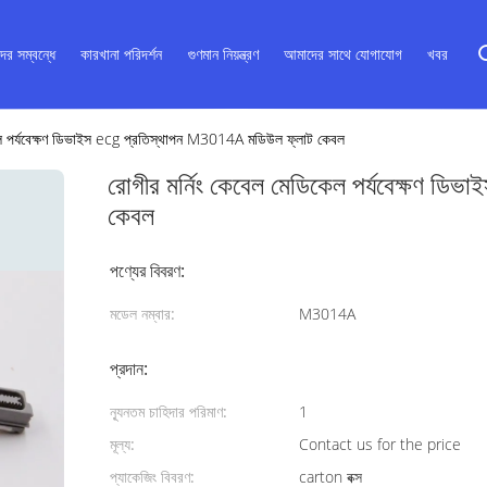
ের সম্বন্ধে
কারখানা পরিদর্শন
গুণমান নিয়ন্ত্রণ
আমাদের সাথে যোগাযোগ
খবর
েল পর্যবেক্ষণ ডিভাইস ecg প্রতিস্থাপন M3014A মডিউল ফ্লাট কেবল
রোগীর মর্নিং কেবেল মেডিকেল পর্যবেক্ষণ ড
কেবল
পণ্যের বিবরণ:
মডেল নম্বার:
M3014A
প্রদান:
ন্যূনতম চাহিদার পরিমাণ:
1
মূল্য:
Contact us for the price
প্যাকেজিং বিবরণ:
carton বক্স