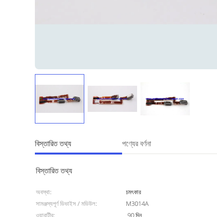
বিস্তারিত তথ্য
পণ্যের বর্ণনা
বিস্তারিত তথ্য
অবস্থা:
চমৎকার
সামঞ্জস্যপূর্ণ ডিভাইস / মডিউল:
M3014A
ওয়ারান্টীর:
90 দিন