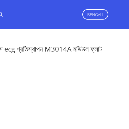
BENGALI
িভাইস ecg প্রতিস্থাপন M3014A মডিউল ফ্লাট