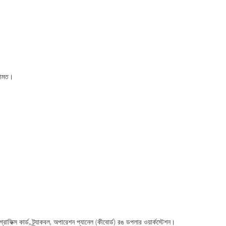
েরামত।
ফিক্স কার্ড, ট্র্যাকবল, অপারেশন প্যানেল (কীবোর্ড) রঙ ডপলার ওয়ার্কস্টেশন।