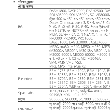
পরিষেবা ব্র্যান্ড:
রোগীর মনিটর
DASH1800, DASH2000, DASH2500, DA
SOLAR8000, SOLAR8000i, SOLAR8000
(ট্রাম 400 এ, 451 এন, 451 এসএল, 450 এসএল, 
Datex-Ohmeda, যেমন / 3, S / 4, এস / 5, Ca
জিই
বি ২0, বি ২0 আই, বি 30, বি 40, সিএএম, ট্রান্সপোর্
(এম-NESTR, এম-NETPR এমপি, এম-est, এম-NI
MEM, SL বিভাগ-CAIO, ই-NSATX, ই-miniC, ই
PRO300, PRO400, PRO1000,
EAGLE1000, EAGLE3000, EAGLE4000,
MP20, mp30, MP40, MP50, MP60, MP7
(M3000A, M3001A, M3012A, M3014A, 
M3000-60001, M3000-60002, M3000-6
ক 1, A3 তে, গ 1, C3 এ, M2, M3046A,
VM4, VM6, VM8, VS3,
MP2, MP5, IntelliVue X2
BSM-1753, BSM-4102A, BSM-4104A, B
BSM-5135A, BSM-5136A, BSM-5106A, 
নিহন কোহেন
BSM-6701A, BSM-2350, BSM-2351, BS
BSM-2351C, BSM-2303, BSM-2354A, B
BSM-2304A, WEP এর-4208A, পাতানো-631
1050,90369,91369, আলট্রাভিউ এসএল,
Spacelabs
90496,91496, mCare300
সিমেন্স
SC60002, SC6000, SC7000, SC60002X
প্রধানমন্ত্রী-7000, প্রধানমন্ত্রী-8000, প্রধান
প্রধানমন্ত্রী-7000Express, প্রধানমন্ত্রী-8000
MINDRAY