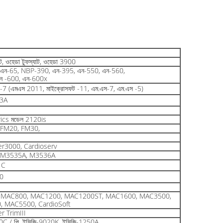
েট, ওহেডা টুফস্যাট, ওহেডা 3900
এন-65, NBP-390, এন-395, এন-550, এন-560,
ন -600, এন-600x
্ত -7 (এমএস 2011, মাইক্রোসফট -11, এম.এস-7, এম.এস -5)
3A
ics মডেল 2120is
FM20, FM30,
r3000, Cardioserv
 M3535A, M3536A
1C
0
 MAC800, MAC1200, MAC1200ST, MAC1600, MAC3500,
 MAC5500, CardioSoft
r TrimIII
0C / পি, ইসিজি-9020K, ইসিজি-1250A