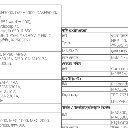
SH3000, DASH4000, DASH5000,
M
851 এন, টেম্প 400),
rdiocap / 5,
নাড়ি oximeter
ট প্রো, বি 650, বি 850
BP, ই-PSM, ই-COPSV, ই-পিটি, ই-
জিই
ওহেডা ট্রুস
-পিপি , ই-PRESTN)
NBP -40, 
Tyco
এন-595, এ
MAISMO
মূলসংক্রান
0, MP80, MP90
নিহন কোহেন
BSM-175
M3015A, M3016A, M1013A,
0003),
ভেতরের মনিটর
জিই
Corometr
M1351A, 
ডিফাইব্রিলেটর
SM-4114A,
জিই
Responde
BSM-6301A,
M4735A,
M-2351A,
নিহন কোহেন
TEC-763
SM-2301A,
RA
LIFEPAK2
ইসিজি / ইলেক্ট্রোক্রেডিগ্রাফ সিস্টেম
MAC500,
জিই
L
MAC5000,
মন্ত্রী-9000, MEC-1000, MEC-2000,
PageWrite
Express, বনাম-900,
নিহন কোহেন
ইসিজি-135