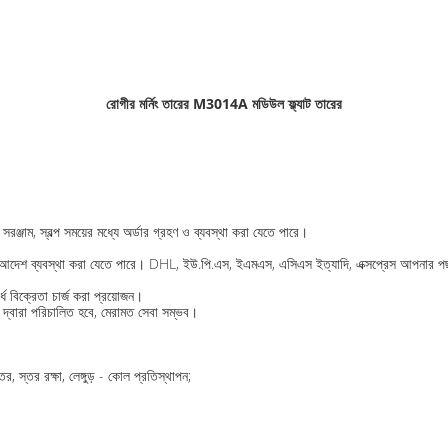
রোগীর মর্নিং তারের M3014A মডিউল ফ্ল্যাট তারের
ঞ্জাম, স্বল্প সময়ের মধ্যে অর্ডার গ্রহণ ও ব্যবস্থা করা যেতে পারে।
র মধ্যে আদেশ ব্যবস্থা করা যেতে পারে। DHL, ইউ.পি.এস, ইএমএস, এসিএস ইত্যাদি, এক্সপ্রেস আপনার 
 বিক্রেতা চার্জ করা প্রয়োজন।
 দ্বারা পরিচালিত হবে, মেরামত সেবা সম্ভব।
ের, স্তর রক্ষা, লেঙ্গুড় - কোল প্রতিস্থাপন;