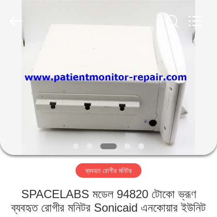
YIGU
Medical
Equipment
Service
Co.,Ltd.
All
Rights
Reserved.
বাড়ি
পণ্য
ভিডিও
আমাদের
সম্বন্ধে
ব্যবহৃত রোগীর মনিটর
কারখানা
SPACELABS মডেল 94820 টোকো ভ্রূণ
পরিদর্শন
ব্যবহৃত রোগীর মনিটর Sonicaid এনকোয়ার ইউনিট