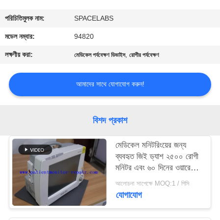
গুণমান
পরিচিতিমুলক নাম:
SPACELABS
নিয়ন্ত্রণ
মডেল নম্বার:
94820
লক্ষণীয় করা:
,
মেডিকেল পর্যবেক্ষণ ডিভাইস
রোগীর পর্যবেক্ষণ
আমাদের
সাথে
আমাদের সাথে যোগাযোগ করুন!
যোগাযোগ
বিশদ প্রকাশ
একটি
মেডিকেল মনিটরিংয়ের জন্য
উদ্ধৃতি
ব্যবহৃত জিই ড্যাশ ২৫০০ রোগী
অনুরোধ
মনিটর এবং ৬০ দিনের ওয়ারেন্টি
সহ ড্যাশ ২৫০০ মডেল
করুন
আলোচনা সাপেক্ষে MOQ:1 / পিসি
যোগাযোগ
NEWS