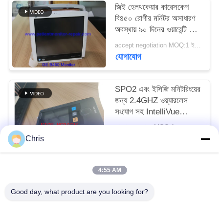
জিই হেলথকেয়ার কারেসকেপ
বি৪৫০ রোগীর মনিটর অসাধারণ
সাইট
অবস্থায় ৯০ দিনের ওয়ারেন্টি সহ
ম্যাপ
এবং সম্পূর্ণরূপে সংস্কার করা
accept negotiation MOQ:1 ইউনিট
হয়েছে
যোগাযোগ
PRIVACY
POLICY
SPO2 এবং ইসিজি মনিটরিংয়ের
জন্য 2.4GHZ ওয়্যারলেস
সংযোগ সহ IntelliVue
MX40 রোগী মনিটর
আলোচনা সাপেক্ষে MOQ:1
যোগাযোগ
Chris
4:55 AM
সব
Good day, what product are you looking for?
রোগীর মনিটর মেরামত
এমএমএস মডিউল মেরামত