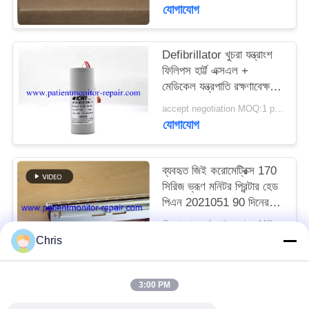
যোগাযোগ
সাইট
Defibrillator খুচরা যন্ত্রাংশ
ম্যাপ
ফিলিপস হার্ট্ট এক্সএল +
মেডিকেল যন্ত্রপাতি রক্ষণাবেক্ষণের
PRIVACY
জন্য Defibrillator ক্যাপাসিটি
accept negotiation MOQ:1 pcs
POLICY
যোগাযোগ
ব্যবহৃত জিই করোমেট্রিক্স 170
সিরিজ ভ্রূণ মনিটর প্রিন্টার হেড
পিএন 2021051 90 দিনের
ওয়ারেন্টি সহ
Contact us for the price MOQ:1
যোগাযোগ
Chris
3:00 PM
সব