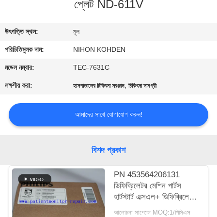
প্লেট ND-611V
গুণমান
উৎপত্তি স্থল:
মূল
নিয়ন্ত্রণ
পরিচিতিমুলক নাম:
NIHON KOHDEN
আমাদের
মডেল নম্বার:
TEC-7631C
সাথে
লক্ষণীয় করা:
,
হাসপাতালের চিকিৎসা সরঞ্জাম
চিকিৎসা সামগ্রী
যোগাযোগ
আমাদের সাথে যোগাযোগ করুন!
একটি
উদ্ধৃতি
বিশদ প্রকাশ
অনুরোধ
PN 453564206131
করুন
ডিফিব্রিলেটর মেশিন পার্টস
হার্টস্টার্ট এক্সএল+ ডিফিব্রিলেটর
প্রিন্টার
NEWS
আলোচনা সাপেক্ষে MOQ:1/পিসিএস