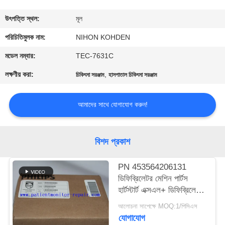
গুণমান
উৎপত্তি স্থল:
মূল
নিয়ন্ত্রণ
পরিচিতিমুলক নাম:
NIHON KOHDEN
মডেল নম্বার:
TEC-7631C
আমাদের
লক্ষণীয় করা:
,
চিকিৎসা সরঞ্জাম
হাসপাতাল চিকিৎসা সরঞ্জাম
সাথে
যোগাযোগ
আমাদের সাথে যোগাযোগ করুন!
একটি
বিশদ প্রকাশ
উদ্ধৃতি
PN 453564206131
অনুরোধ
ডিফিব্রিলেটর মেশিন পার্টস
করুন
হার্টস্টার্ট এক্সএল+ ডিফিব্রিলেটর
প্রিন্টার
আলোচনা সাপেক্ষে MOQ:1/পিসিএস
যোগাযোগ
NEWS