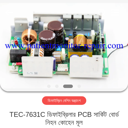
YIGU
Medical
Equipment
Service
Co.,Ltd.
All
Rights
Reserved.
বাড়ি
পণ্য
ভিডিও
আমাদের
সম্বন্ধে
ডিফাইব্রিন মেশিন যন্ত্রাংশ
কারখানা
TEC-7631C ডিফাইব্রিলার PCB সার্কিট বোর্ড
পরিদর্শন
নিহন কোহেন মূল