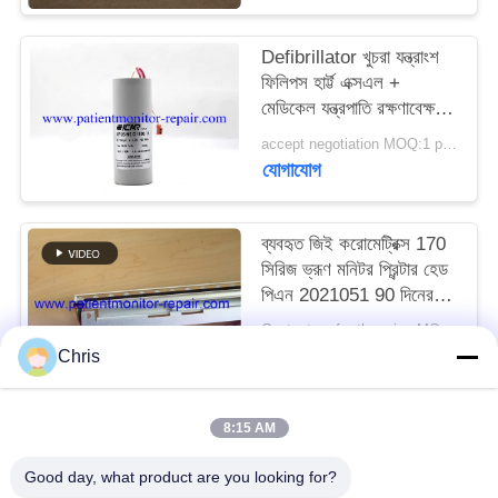
সাইট
Defibrillator খুচরা যন্ত্রাংশ
ফিলিপস হার্ট্ট এক্সএল +
ম্যাপ
মেডিকেল যন্ত্রপাতি রক্ষণাবেক্ষণের
জন্য Defibrillator ক্যাপাসিটি
accept negotiation MOQ:1 pcs
PRIVACY
যোগাযোগ
POLICY
ব্যবহৃত জিই করোমেট্রিক্স 170
সিরিজ ভ্রূণ মনিটর প্রিন্টার হেড
পিএন 2021051 90 দিনের
ওয়ারেন্টি সহ
Contact us for the price MOQ:1
যোগাযোগ
Chris
8:15 AM
সব
Good day, what product are you looking for?