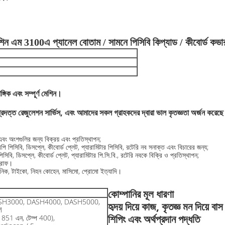
শিন এম 3100এ প্যানেল বোতাম / সামনে পিসিবি কিপ্যাড / কীবোর্ড কভা
গিক এবং সম্পূর্ণ মেশিন।
প্রদত্ত রেজুলেশন সার্ভিস, এবং আমাদের সকল গ্রাহকদের দ্বারা ভাল কৃতজ্ঞতা অর্জন করেছ
 এবং অংশগুলির জন্য বিক্রয় এবং প্রতিস্থাপন;
পিসিবি, ডিসপ্লে, কীবোর্ড প্লেট, প্যারামিটার পিসিবি, রটেরি নব সনাক্ত এবং বিচারের জন্য;
বি, ডিসপ্লে, কীবোর্ড প্লেট, প্যারামিটার পি.সি.বি., রটেরি নবকে বিক্রি ও প্রতিস্থাপন;
গ্রাফ।
িট্রনিক, টাইকো, নিহন কোহেন, মাসিমো, প্রোমো ইত্যাদি।
কোম্পানির মূল ধারণা
SH3000, DASH4000, DASH5000,
হৃদয় দিয়ে কাজ, কৃতজ্ঞ মন দিয়ে বাস
M
শিপিং এবং অর্থপ্রদান পদ্ধতি
851 এন, টেম্প 400),