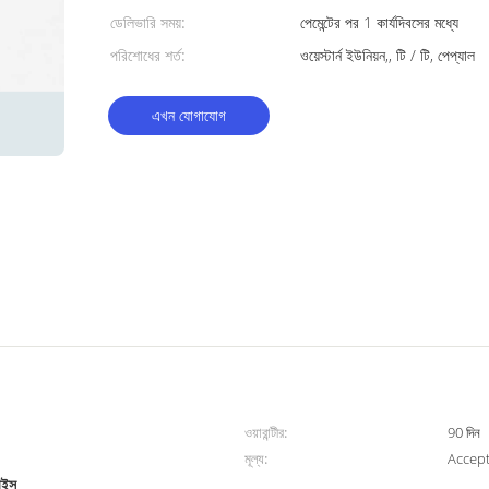
ডেলিভারি সময়:
পেমেন্টের পর 1 কার্যদিবসের মধ্যে
পরিশোধের শর্ত:
ওয়েস্টার্ন ইউনিয়ন,, টি / টি, পেপ্যাল
এখন যোগাযোগ
ওয়ারান্টীর:
90 দিন
মূল্য:
Accept
ভাইস