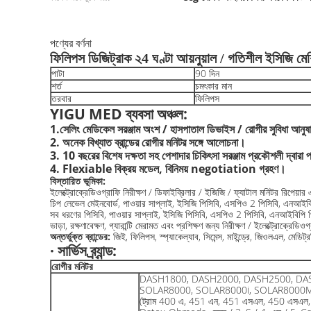
পণ্যের বর্ণনা
ফিলিপস ডিজিট্রাক ২4 ঘণ্টা আয়নুয়াল / গতিশীল ইসিজি মে
পাটা
90 দিন
শর্ত
চমৎকার মান
তরবার
ফিলিপস
YIGU MED ব্যবসা অঞ্চল:
1.সেলিং মেডিকেল সরঞ্জাম অংশ / হাসপাতাল ডিভাইস / রোগীর সুবিধা আনুষাঙ্
2. অনেক বিখ্যাত ব্রান্ডের রোগীর মনিটর সঙ্গে আলোচনা।
3. 10 বছরের বিশেষ দক্ষতা সহ পেশাদার চিকিৎসা সরঞ্জাম প্রকৌশলী দ্বারা 
4. Flexiable বিক্রয় মডেল, বিনিময় negotiation গ্রহণ।
বিস্তারিত ভূমিকা:
ইলেক্ট্রোক্রেডিওগ্রাফি নিরীক্ষণ / ডিফাইব্রিলার / ইজিজি / ফ্যাটাল মনিটর রিপেয়ার
চিপ লেভেল মেইনবোর্ড, পাওয়ার সাপ্লাই, ইসিজি পিসিবি, এসপিও 2 পিসিবি, এনআইবিপি 
সব ধরণের পিসিবি, পাওয়ার সাপ্লাই, ইসিজি পিসিবি, এসপিও 2 পিসিবি, এনআইবিপি পিসি
ভাড়া, রক্ষণাবেক্ষণ, গ্যারান্টি মেরামত এবং প্রশিক্ষণ জন্য নিরীক্ষণ / ইলেক্ট্রোক্রেডিও
অন্তর্ভুক্ত ব্রান্ডের:
জিই, ফিলিপস, স্প্যাকেল্যাব, সিমেন্স, মাইন্ড্রে, জিওলএল, মেড
·
সার্ভিস ব্র্যান্ড:
রোগীর মনিটর
DASH1800, DASH2000, DASH2500, DA
SOLAR8000, SOLAR8000i, SOLAR8000
(ট্রাম 400 এ, 451 এন, 451 এসএল, 450 এসএল, 