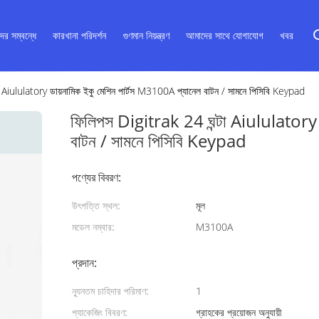
ের সম্বন্ধে
কারখানা পরিদর্শন
গুণমান নিয়ন্ত্রণ
আমাদের সাথে যোগাযোগ
খবর
 Aiululatory ডায়নামিক ইকু মেশিন পার্টস M3100A প্যানেল বাটন / সামনে পিসিবি Keypad
ফিলিপস Digitrak 24 ঘন্টা Aiululatory 
বাটন / সামনে পিসিবি Keypad
পণ্যের বিবরণ:
উৎপত্তি স্থল:
মূল
মডেল নম্বার:
M3100A
প্রদান:
ন্যূনতম চাহিদার পরিমাণ:
1
প্যাকেজিং বিবরণ:
গ্রাহকের প্রয়োজন অনুযায়ী