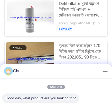
Defibrillator খুচরা যন্ত্রাংশ
ফিলিপস হার্ট্ট এক্সএল +
সাইট
মেডিকেল যন্ত্রপাতি রক্ষণাবেক্ষণের
ম্যাপ
জন্য Defibrillator ক্যাপাসিটি
accept negotiation MOQ:1 pcs
যোগাযোগ
PRIVACY
POLICY
ব্যবহৃত জিই করোমেট্রিক্স 170
সিরিজ ভ্রূণ মনিটর প্রিন্টার হেড
পিএন 2021051 90 দিনের
ওয়ারেন্টি সহ
Contact us for the price MOQ:1
যোগাযোগ
Chris
6:46 AM
সব
Good day, what product are you looking for?
রোগীর মনিটর মেরামত
এমএমএস মডিউল মেরামত