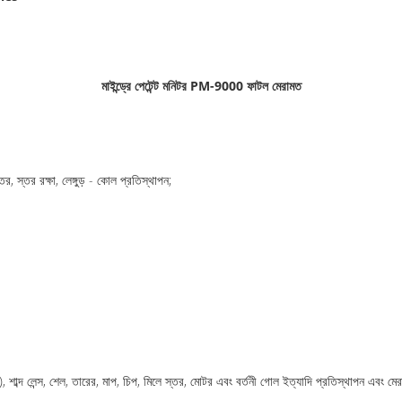
মাইন্ড্রে পেটেন্ট মনিটর PM-9000 ফাটল মেরামত
ের, স্তর রক্ষা, লেঙ্গুড় - কোল প্রতিস্থাপন;
), শাব্দ লেন্স, শেল, তারের, মাপ, চিপ, মিলে স্তর, মোটর এবং বর্তনী গোল ইত্যাদি প্রতিস্থাপন এবং ম