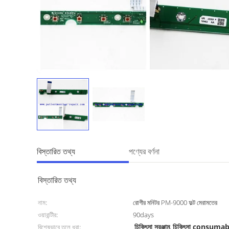
বিস্তারিত তথ্য
পণ্যের বর্ণনা
বিস্তারিত তথ্য
নাম:
রোগীর মনিটর PM-9000 ফল্ট মেরামতের
ওয়ারান্টীর:
90days
চিকিৎসা সরঞ্জাম
চিকিৎসা consumab
বিশেষভাবে তুলে ধরা:
,