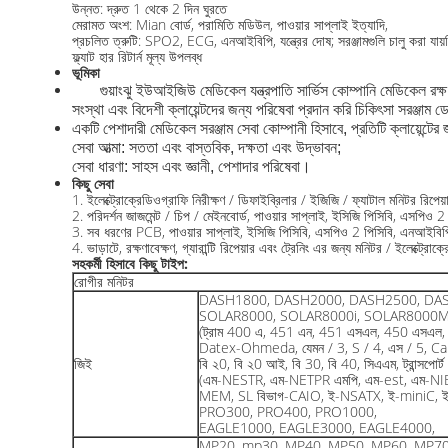
উন্নত: দ্রুত 1 থেকে 2 দিন ঘুরতে
মেরামত অংশ: Mian বোর্ড, পরামিতি মডিউল, পাওয়ার সাপ্লাই ইত্যাদি,
প্রচলিত ত্রুটি: SPO2, ECG, এনআইবিপি, যন্ত্রের দোষ; সরঞ্জামগুলি চালু করা যায়নি,
ফ্ল্যাট হার রিটার্ন মূল্য উপলব্ধ
ভূমিকা
গুয়াংঝু ইউআইজিউ মেডিকেল যন্ত্রপাতি সার্ভিস কোম্পানি মেডিকেল রক্ষণ
সংস্থা এবং বিদেশী ক্লায়েন্টদের জন্য পরিষেবা প্রদান করি চিকিৎসা সরঞ্জাম 
একটি পেশাদারী মেডিকেল সরঞ্জাম সেবা কোম্পানী হিসাবে, প্রতিটি ক্লায়েন্টে
সেবা আত্মা: সততা এবং বাস্তবিক, দক্ষতা এবং উদ্ভাবন;
সেবা ধারণা: সাহস এবং জ্ঞানী, পেশাদার পরিষেবা।
কিছু সেবা
1. ইলেক্ট্রোক্রেডিওগ্রাফি নিরীক্ষণ / ডিফাইব্রিলার / ইজিজি / ফ্যাটাল মনিটর রিপে
2. পরিদর্শন জাজমেন্ট / চিপ / মেইনবোর্ড, পাওয়ার সাপ্লাই, ইসিজি পিসিবি, এসপিও 
3. সব ধরণের PCB, পাওয়ার সাপ্লাই, ইসিজি পিসিবি, এসপিও 2 পিসিবি, এনআইবিপি 
4. ভাড়াটে, রক্ষণাবেক্ষণ, গ্যারান্টি রিপেয়ার এবং ট্রেনিং এর জন্য মনিটর / ইলেক্ট্রো
সহকর্মী হিসাবে কিছু টাইপ:
রোগীর মনিটর
DASH1800, DASH2000, DASH2500, DA
SOLAR8000, SOLAR8000i, SOLAR8000
(ট্রাম 400 এ, 451 এন, 451 এসএল, 450 এসএল, 
Datex-Ohmeda, যেমন / 3, S / 4, এস / 5, Ca
জিই
বি ২0, বি ২0 আই, বি 30, বি 40, সিএএম, ট্রান্সপোর্
(এম-NESTR, এম-NETPR এমপি, এম-est, এম-NIB
MEM, SL বিভাগ-CAIO, ই-NSATX, ই-miniC, ই
PRO300, PRO400, PRO1000,
EAGLE1000, EAGLE3000, EAGLE4000,
MP20, mp30, MP40, MP50, MP60, MP7