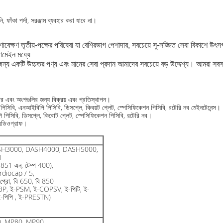
 ফাঁকা পর্দা, সরঞ্জাম ব্যবহার করা যাবে না।
াবেক্ষণ তৃতীয়-পক্ষের পরিষেবা যা বেশিরভাগ পেশাদার, সবচেয়ে সু-সজ্জিত সেবা বিকাশে উৎসর্
ডোমেইন মধ্যে
র জন্য একটি উচ্চতর পণ্য এবং মানের সেবা প্রদান আমাদের সবচেয়ে বড় উদ্দেশ্য।
আমরা সবসম
য়ার এবং অংশগুলির জন্য বিক্রয় এবং প্রতিস্থাপন।
2 পিসিবি, এনআইবিপি পিসিবি, ডিসপ্লে, কিবয়ট প্লেট, স্পেসিফিকেশন পিসিবি, রটেরি নব মেইনটেনেন্স।
পিসিবি, ডিসপ্লে, কিবোট প্লেট, স্পেসিফিকেশন পিসিবি, রটেরি নব।
ক্রেডিওগ্রাফ।
SH3000, DASH4000, DASH5000,
M
851 এন, টেম্প 400),
rdiocap / 5,
ট প্রো, বি 650, বি 850
P, ই-PSM, ই-COPSV, ই-পিটি, ই-
-পিপি , ই-PRESTN)
0, MP80, MP90