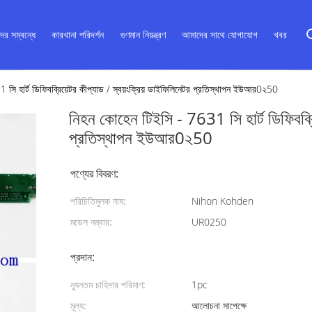
ের সম্বন্ধে
কারখানা পরিদর্শন
গুণমান নিয়ন্ত্রণ
আমাদের সাথে যোগাযোগ
খবর
সি হার্ট ডিফিবব্রিয়েটর কীপ্যাড / স্বয়ংক্রিয় ডাইফিলিনেটর প্রতিস্থাপন ইউআর0২50
নিহন কোহেন টিইসি - 7631 সি হার্ট ডিফিবব্রি
প্রতিস্থাপন ইউআর0২50
পণ্যের বিবরণ:
পরিচিতিমুলক নাম:
Nihon Kohden
মডেল নম্বার:
UR0250
প্রদান:
ন্যূনতম চাহিদার পরিমাণ:
1pc
মূল্য:
আলোচনা সাপেক্ষে