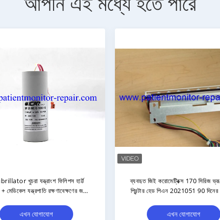
আপনি এই মধ্যে হতে পারে
 আসল M4735A ডিফিব্রিলেটর প্যাডেল,
আসল মেডিকেল পার্টস M3535A / 
িনের ওয়ারেন্টি সহ এবং স্টকে ১০ জোড়া
পোর্টেবল ডিফিব্রিলার ব্যাটারি হাসপাত
সরঞ্জামের জন্য সীসা প্লেট
এখন যোগাযোগ
এখন যোগাযোগ