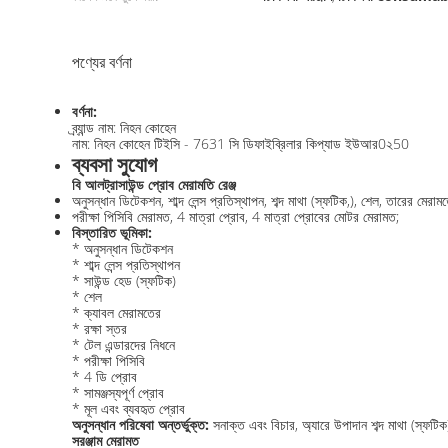
পণ্যের বর্ণনা
বর্ণনা:
ব্র্যান্ড নাম: নিহন কোহেন
নাম: নিহন কোহেন টিইসি - 7631 সি ডিফাইব্রিলার কিপ্যাড ইউআর0২50
ব্যবসা সুযোগ
বি আলট্রাসাউন্ড প্রোব মেরামতি রেঞ্জ
অনুসন্ধান ডিটেকশন, শাব্দ লেন্স প্রতিস্থাপন, শব্দ মাথা (স্ফটিক,), শেল, তারের মেরামত
পরীক্ষা পিসিবি মেরামত, 4 মাত্রা প্রোব, 4 মাত্রা প্রোবের মোটর মেরামত;
বিস্তারিত ভূমিকা:
* অনুসন্ধান ডিটেকশন
* শাব্দ লেন্স প্রতিস্থাপন
* সাউন্ড হেড (স্ফটিক)
* শেল
* ক্যাবল মেরামতের
* রক্ষা স্তর
* টেল এন্ডারদের নিধনে
* পরীক্ষা পিসিবি
* 4 ডি প্রোব
* সামঞ্জস্যপূর্ণ প্রোব
* মূল এবং ব্যবহৃত প্রোব
অনুসন্ধান পরিষেবা অন্তর্ভুক্ত:
সনাক্ত এবং বিচার, অ্যারে উপাদান শব্দ মাথা (স্ফটিক
সরঞ্জাম মেরামত