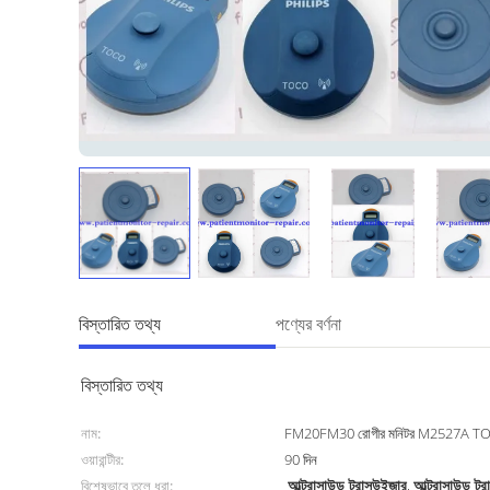
বিস্তারিত তথ্য
পণ্যের বর্ণনা
বিস্তারিত তথ্য
নাম:
FM20FM30 রোগীর মনিটর M2527A TOC
ওয়ারান্টীর:
90 দিন
আল্ট্রাসাউন্ড ট্রান্সউইজার
আল্ট্রাসাউন্ড ট্
বিশেষভাবে তুলে ধরা:
,