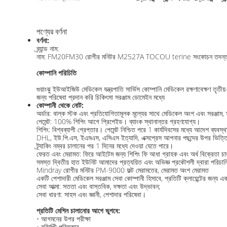
পণ্যের বর্ণনা
বর্ণনা:
ব্র্যান্ড নাম:
নাম: FM20FM30 রোগীর মনিটর M2527A TOCOU terine সংকোচন তদন্
কোম্পানি পরিচিতি
গুয়াংঝু ইউআইজিউ মেডিকেল যন্ত্রপাতি সার্ভিস কোম্পানি মেডিকেল রক্ষণাবেক্ষণ তৃতীয়
জন্য পরিষেবা প্রদান করি চিকিৎসা সরঞ্জাম ডোমেইন মধ্যে
কোম্পানী থেকে নোট:
অর্ডার: বাল্ক স্টক এবং প্রতিযোগিতামূলক মূল্যের সাথে মেডিকেল অংশ এবং সরঞ্জাম, স্
পেমেন্ট: 100% শিপিং আগে প্রিপেইড। ব্যাংক স্থানান্তর গ্রহণযোগ্য।
শিপিং: বিশ্বব্যাপী গ্রেপ্তার। পেমেন্ট নিশ্চিত পরে 1 কার্যদিবসের মধ্যে আদেশ ব্যবস
DHL, ইউ.পি.এস, ইএমএস, এসিএস ইত্যাদি, এক্সপ্রেস আপনার পছন্দের উপর ভিত্
ট্র্যাকিং নম্বর চালানের পর 1 দিনের মধ্যে দেওয়া যেতে পারে।
ফেরত এবং মেরামত: ফিরে আইটেম জন্য শিপিং ফি আধা গ্রাহক এবং অর্ধ বিক্রেতা চার
সমস্ত দ্বিতীয় হাত ইউনিট আমাদের প্রত্যয়িত এবং অভিজ্ঞ প্রকৌশলী দ্বারা পরিচা
Mindray রোগীর মনিটর PM-9000 ফল্ট মেরামতের, মেরামত অংশ মেরামত
একটি পেশাদারী মেডিকেল সরঞ্জাম সেবা কোম্পানী হিসাবে, প্রতিটি ক্লায়েন্টের জন্য
সেবা আত্মা: সততা এবং বাস্তবিক, দক্ষতা এবং উদ্ভাবন;
সেবা ধারণা: সাহস এবং জ্ঞানী, পেশাদার পরিষেবা।
প্রতিটি মেশিন চালানোর আগে ভুগবে:
• আগমনের উপর পরীক্ষা
• বহির্মুখী পরিস্কার