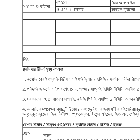
420XL
জিনন আলোর উত্স
Smith & ভাইপো
460 পি 3- সিসিডি
ডিজিটাল ক্যামেরা
জিই
ফ্ল্যাট হার রিটার্ন মূল্য উপলব্ধ
1. ইলেক্ট্রোক্রেডিওগ্রাফি নিরীক্ষণ / ডিফাইব্রিলার / ইজিজি / ফ্যাটাল মনিটর রিপে
2. পরিদর্শন জাজমেন্ট / চিপ / মেইনবোর্ড, পাওয়ার সাপ্লাই, ইসিজি পিসিবি, এসপিও 
3. সব ধরণের PCB, পাওয়ার সাপ্লাই, ইসিজি পিসিবি, এসপিও 2 পিসিবি, এনআইবিপি 
4. ভাড়াটে, রক্ষণাবেক্ষণ, গ্যারান্টি রিপেয়ার এবং ট্রেনিং এর জন্য মনিটর / ইলেক্ট্রো
অন্তর্ভুক্ত ব্রান্ডের: জিই, ফিলিপস, স্প্যাকেল্যাব, সিমেন্স, মাইন্ড্রে, জিওলএল, মে
রোগীর মনিটর / ডিফ্রબ્રিলেটর / ফ্যাটাল মনিটর / ইসিজি / ইকজি
ব্র্যান্ড
মডেল