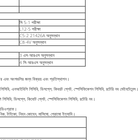
সি 5-1 পরীক্ষা
L12-5 পরীক্ষা
C5-2 21426A অনুসন্ধান
C8-4V অনুসন্ধান
3 এস-আরএস অনুসন্ধান
4 সি-আরএস অনুসন্ধান
য়ার এবং অংশগুলির জন্য বিক্রয় এবং প্রতিস্থাপন।
2 পিসিবি, এনআইবিপি পিসিবি, ডিসপ্লে, কিবয়ট প্লেট, স্পেসিফিকেশন পিসিবি, রটেরি নব মেইনটেনেন্স।
পিসিবি, ডিসপ্লে, কিবোট প্লেট, স্পেসিফিকেশন পিসিবি, রটেরি নব।
ক্রেডিওগ্রাফ।
ডিট্রনিক, টাইকো, নিহন কোহেন, মাসিমো, প্রোমো ইত্যাদি।