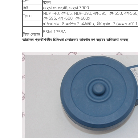
মডেল
জিই
ওহেডা তোফস্যাট, ওহেডা 3900
NBP -40, এন-65, NBP-390, এন-395, এন-550, এন-560
Tyco
এন-595, এন -600, এন-600x
মাসিমো রাড -8 এসপিও 2 অক্সিমিটার, র্যাডিক্যাল -7 (এমএস-২
BSM-1753A
নিহন কোহেন
আমাদের প্রকৌশলীের চিকিৎসা মেরামতের জায়গায় দশ বছরের অভিজ্ঞতা রয়েছে।