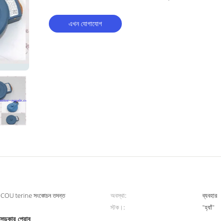
এখন যোগাযোগ
OU terine সংকোচন তদন্ত
অবস্থা:
ব্যবহার
স্টক।:
"হ্যাঁ"
রান্সডুকার প্রোব