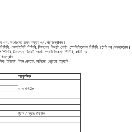
য়ার এবং অংশগুলির জন্য বিক্রয় এবং প্রতিস্থাপন।
2 পিসিবি, এনআইবিপি পিসিবি, ডিসপ্লে, কিবয়ট প্লেট, স্পেসিফিকেশন পিসিবি, রটেরি নব মেইনটেনেন্স।
পিসিবি, ডিসপ্লে, কিবোট প্লেট, স্পেসিফিকেশন পিসিবি, রটেরি নব।
ক্রেডিওগ্রাফ।
ডিট্রনিক, টাইকো, নিহন কোহেন, মাসিমো, প্রোমো ইত্যাদি।
আনুষঙ্গিক
ডাস মডিউল
ট্রাম / স্যাম মডিউল