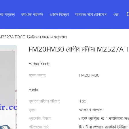
ের সম্বন্ধে
কারখানা পরিদর্শন
গুণমান নিয়ন্ত্রণ
আমাদের সাথে যোগাযোগ
খবর
2527A TOCO ইউট্রোনের সংকোচন অনুসন্ধান
FM20FM30 রোগীর মনিটর M2527A TOC
পণ্যের বিবরণ:
মডেল নম্বার:
FM20FM30
প্রদান:
ন্যূনতম চাহিদার পরিমাণ:
1pc
মূল্য:
আলোচনা সাপেক্ষে
প্যাকেজিং বিবরণ:
পেমেন্ট প্রাপ্তির পর 1 কার্যদিবসের মধ্
পরিশোধের শর্ত:
টি / টি বা পেপ্যাল, ওয়েস্টার্ন ইউনিয়ন