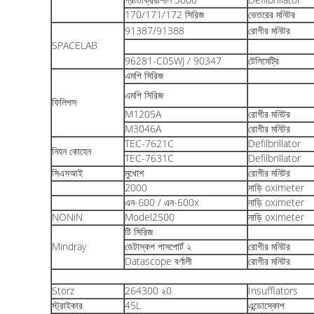
170/171/172 সিরিজ
ভেতরের মনিটর
91387/91388
রোগীর মনিটর
SPACELAB
96281-C05WJ / 90347
টেলিমেট্রি
এমপি সিরিজ
এমপি সিরিজ
ফিলিপস
M1205A
রোগীর মনিটর
M3046A
রোগীর মনিটর
TEC-7621C
Defilbrillator
নিহন কোহেন
TEC-7631C
Defilbrillator
সিএসআই
মুখোশ
রোগীর মনিটর
2000
নাড়ি oximeter
এন-600 / এন-600x
নাড়ি oximeter
NONiN
Model2500
নাড়ি oximeter
টি সিরিজ
Mindray
ডেটাস্কপ পাসপোর্ট ২
রোগীর মনিটর
Datascope বর্ণালী
রোগীর মনিটর
Storz
264300 ২0
Insufflators
স্ট্রাইকার
45L
এন্ডোস্কোপ