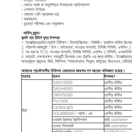
• কোনও ভাঙ্গা বা অনুপস্থিত উপাদানের প্রতিস্থাপন
• পেশাগত নির্ণয়ের
• মেরামত (যদি প্রয়োজন হয়)
• ক্রমাঙ্কন
• চূড়ান্ত পরীক্ষার এবং অনুমোদন
·
সার্ভিস ব্র্যান্ড:
ফ্ল্যাট হার রিটার্ন মূল্য উপলব্ধ
1. ইলেক্ট্রোক্রেডিওগ্রাফি নিরীক্ষণ / ডিফাইব্রিলার / ইজিজি / ফ্যাটাল মনিটর রিপে
2. পরিদর্শন জাজমেন্ট / চিপ / মেইনবোর্ড, পাওয়ার সাপ্লাই, ইসিজি পিসিবি, এসপিও 
3. সব ধরণের PCB, পাওয়ার সাপ্লাই, ইসিজি পিসিবি, এসপিও 2 পিসিবি, এনআইবিপি 
4. ভাড়াটে, রক্ষণাবেক্ষণ, গ্যারান্টি রিপেয়ার এবং ট্রেনিং এর জন্য মনিটর / ইলেক্ট্রো
অন্তর্ভুক্ত ব্রান্ডের: জিই, ফিলিপস, স্প্যাকেল্যাব, সিমেন্স, মাইন্ড্রে, জিওলএল, মে
আমাদের প্রকৌশলীের চিকিৎসা মেরামতের জায়গায় দশ বছরের অভিজ্ঞতা রয়েছে।
তরবার
মডেল
উপকরণ
DASH3000
রোগীর মনিটর
DASH4000
রোগীর মনিটর
DASH5000
রোগীর মনিটর
Pro1000
রোগীর মনিটর
Cardiocap5
রোগীর মনিটর
জিই
SOLAR8000 / আমি / এম
রোগীর মনিটর
ওহামদা ট্রুসাত ট্রুসিগনাল
নাড়ি oximeter
ওহেডা টাফস্যাট
নাড়ি oximeter
প্রতিক্রিয়াশীল 3000
Defilbrillator