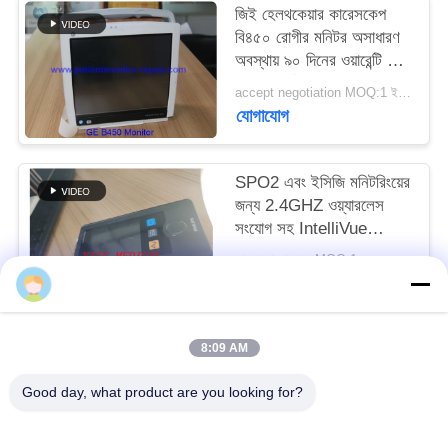
জিই হেলথকেয়ার কারেসকেপ
বি৪৫০ রোগীর মনিটর অসাধারণ
সাইট
অবস্থায় ৯০ দিনের ওয়ারেন্টি সহ
ম্যাপ
এবং সম্পূর্ণরূপে সংস্কার করা
accept negotiation MOQ:1 ইউনিট
হয়েছে
যোগাযোগ
PRIVACY
POLICY
SPO2 এবং ইসিজি মনিটরিংয়ের
জন্য 2.4GHZ ওয়্যারলেস
সংযোগ সহ IntelliVue
MX40 রোগী মনিটর
আলোচনা সাপেক্ষে MOQ:1
যোগাযোগ
8:09 AM
সব
Good day, what product are you looking for?
রোগীর মনিটর মেরামত
এমএমএস মডিউল মেরামত