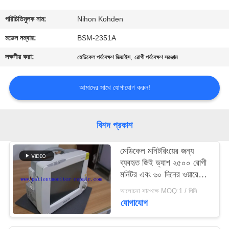
গুণমান
পরিচিতিমুলক নাম:
Nihon Kohden
নিয়ন্ত্রণ
মডেল নম্বার:
BSM-2351A
লক্ষণীয় করা:
,
মেডিকেল পর্যবেক্ষণ ডিভাইস
রোগী পর্যবেক্ষণ সরঞ্জাম
আমাদের
সাথে
আমাদের সাথে যোগাযোগ করুন!
যোগাযোগ
বিশদ প্রকাশ
একটি
মেডিকেল মনিটরিংয়ের জন্য
উদ্ধৃতি
ব্যবহৃত জিই ড্যাশ ২৫০০ রোগী
অনুরোধ
মনিটর এবং ৬০ দিনের ওয়ারেন্টি
সহ ড্যাশ ২৫০০ মডেল
করুন
আলোচনা সাপেক্ষে MOQ:1 / পিসি
যোগাযোগ
NEWS