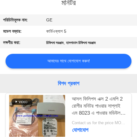
মনিটর
গুণমান
পরিচিতিমুলক নাম:
GE
নিয়ন্ত্রণ
মডেল নম্বার:
কার্ডিওক্যাপ 5
আমাদের
লক্ষণীয় করা:
,
চিকিৎসা সরঞ্জাম
হাসপাতাল চিকিৎসা সরঞ্জাম
সাথে
আমাদের সাথে যোগাযোগ করুন!
যোগাযোগ
একটি
বিশদ প্রকাশ
উদ্ধৃতি
আসল ফিলিপস এক্স 2 এমপি 2
অনুরোধ
রোগীর মনিটর পাওয়ার সাপ্লাই
এম 8023 এ পাওয়ার মডিউল
করুন
তারগুলি সহ
Contact us for the price MOQ:1
যোগাযোগ
NEWS