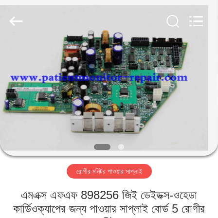
YIGU
Medical
Equipment
Service
Co.,Ltd.
All
Rights
Reserved.
বাড়ি
পণ্য
ভিডিও
আমাদের
সম্বন্ধে
রোগীর মনিটর পাওয়ার সাপ্লাই
কারখানা
এমএক্স এফএফ 898256 জিই ডেইডক্স-ওহেডা
পরিদর্শন
কার্ডিওক্যাপের জন্য পাওয়ার সাপ্লাই বোর্ড 5 রোগীর