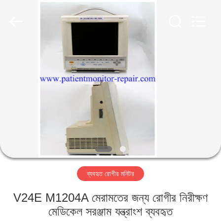
YIGU
Medical
Equipment
Service
Co.,Ltd.
All
Rights
Reserved.
বাড়ি
পণ্য
ভিডিও
আমাদের
সম্বন্ধে
ব্যবহৃত রোগীর মনিটর
কারখানা
V24E M1204A মেরামতের জন্য রোগীর নিরীক্ষণ
পরিদর্শন
মেডিকেল সরঞ্জাম যন্ত্রাংশ ব্যবহৃত