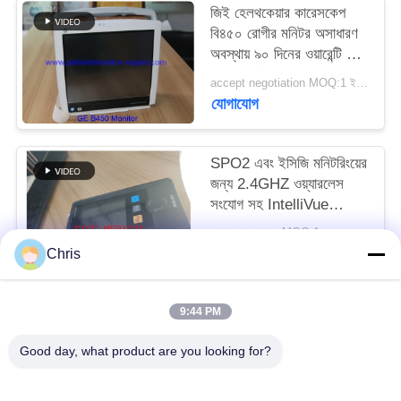
জিই হেলথকেয়ার কারেসকেপ
বি৪৫০ রোগীর মনিটর অসাধারণ
সাইট
অবস্থায় ৯০ দিনের ওয়ারেন্টি সহ
ম্যাপ
এবং সম্পূর্ণরূপে সংস্কার করা
accept negotiation MOQ:1 ইউনিট
হয়েছে
যোগাযোগ
PRIVACY
POLICY
SPO2 এবং ইসিজি মনিটরিংয়ের
জন্য 2.4GHZ ওয়্যারলেস
সংযোগ সহ IntelliVue
MX40 রোগী মনিটর
আলোচনা সাপেক্ষে MOQ:1
যোগাযোগ
Chris
9:44 PM
সব
Good day, what product are you looking for?
রোগীর মনিটর মেরামত
এমএমএস মডিউল মেরামত