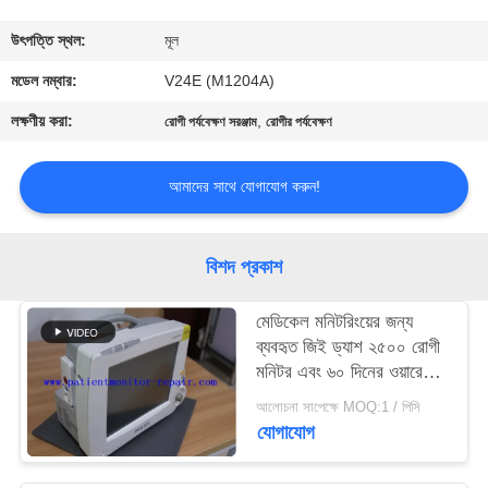
গুণমান
উৎপত্তি স্থল:
মূল
নিয়ন্ত্রণ
মডেল নম্বার:
V24E (M1204A)
লক্ষণীয় করা:
,
রোগী পর্যবেক্ষণ সরঞ্জাম
রোগীর পর্যবেক্ষণ
আমাদের
সাথে
আমাদের সাথে যোগাযোগ করুন!
যোগাযোগ
বিশদ প্রকাশ
একটি
মেডিকেল মনিটরিংয়ের জন্য
উদ্ধৃতি
ব্যবহৃত জিই ড্যাশ ২৫০০ রোগী
অনুরোধ
মনিটর এবং ৬০ দিনের ওয়ারেন্টি
সহ ড্যাশ ২৫০০ মডেল
করুন
আলোচনা সাপেক্ষে MOQ:1 / পিসি
যোগাযোগ
NEWS