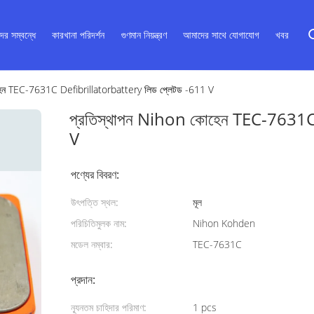
ের সম্বন্ধে
কারখানা পরিদর্শন
গুণমান নিয়ন্ত্রণ
আমাদের সাথে যোগাযোগ
খবর
হেন TEC-7631C Defibrillatorbattery লিড প্লেটড -611 V
প্রতিস্থাপন Nihon কোহেন TEC-7631C
V
পণ্যের বিবরণ:
উৎপত্তি স্থল:
মূল
পরিচিতিমুলক নাম:
Nihon Kohden
মডেল নম্বার:
TEC-7631C
প্রদান:
ন্যূনতম চাহিদার পরিমাণ:
1 pcs