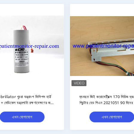
 আসল M4735A ডিফিব্রিলেটর প্যাডেল,
আসল মেডিকেল পার্টস M3535A / 
িনের ওয়ারেন্টি সহ এবং স্টকে ১০ জোড়া
পোর্টেবল ডিফিব্রিলার ব্যাটারি হাসপাত
সরঞ্জামের জন্য সীসা প্লেট
এখন যোগাযোগ
এখন যোগাযোগ