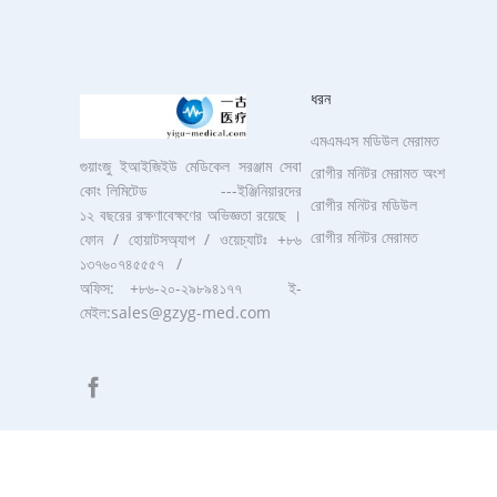
ধরন
এমএমএস মডিউল মেরামত
গুয়াংজু ইআইজিইউ মেডিকেল সরঞ্জাম সেবা
রোগীর মনিটর মেরামত অংশ
কোং লিমিটেড ---ইঞ্জিনিয়ারদের
রোগীর মনিটর মডিউল
১২ বছরের রক্ষণাবেক্ষণের অভিজ্ঞতা রয়েছে ।
রোগীর মনিটর মেরামত
ফোন / হোয়াটসঅ্যাপ / ওয়েচ্যাটঃ +৮৬
১৩৭৬০৭৪৫৫৫৭ /
অফিস: +৮৬-২০-২৯৮৯৪১৭৭ ই-
মেইল:sales@gzyg-med.com