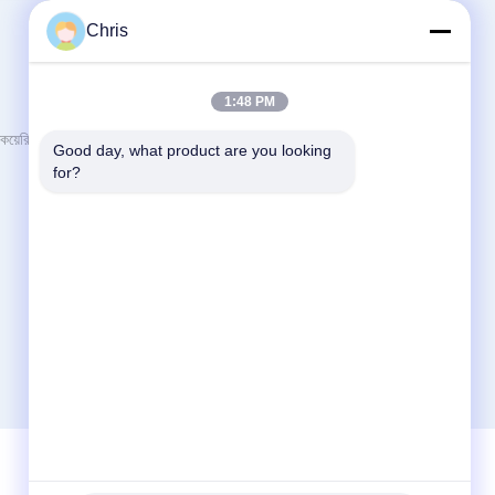
Chris
আমাদের সাথে যোগাযোগ করুন
1:48 PM
Guangzhou YIGU Medical Equipment
য়েরি
Good day, what product are you looking 
Service Co.,Ltd
for?
রুম ২06, জিন হাওঝি ইিং সেন্টার বুলিং, ফেন্জিনস রোড নং 1,
সায়েন্স এভিনিউ, লুও গ্যাং জেলা, গুয়াংঝু গুয়াংডং চীন
86-020-29894177
sales2@gzyg-med.com