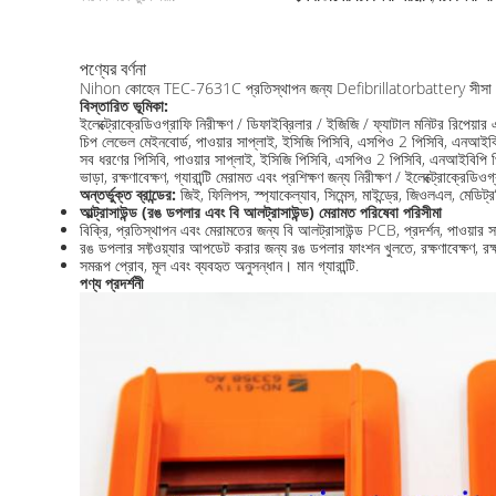
পণ্যের বর্ণনা
Nihon কোহেন TEC-7631C প্রতিস্থাপন জন্য Defibrillatorbattery সীসা প্ল
বিস্তারিত ভূমিকা:
ইলেক্ট্রোক্রেডিওগ্রাফি নিরীক্ষণ / ডিফাইব্রিলার / ইজিজি / ফ্যাটাল মনিটর রিপেয়ার
চিপ লেভেল মেইনবোর্ড, পাওয়ার সাপ্লাই, ইসিজি পিসিবি, এসপিও 2 পিসিবি, এনআইবিপি 
সব ধরণের পিসিবি, পাওয়ার সাপ্লাই, ইসিজি পিসিবি, এসপিও 2 পিসিবি, এনআইবিপি পিসি
ভাড়া, রক্ষণাবেক্ষণ, গ্যারান্টি মেরামত এবং প্রশিক্ষণ জন্য নিরীক্ষণ / ইলেক্ট্রোক্রেডিও
অন্তর্ভুক্ত ব্রান্ডের:
জিই, ফিলিপস, স্প্যাকেল্যাব, সিমেন্স, মাইন্ড্রে, জিওলএল, মেড
আল্ট্রাসাউন্ড (রঙ ডপলার এবং বি আলট্রাসাউন্ড) মেরামত পরিষেবা পরিসীমা
বিক্রি, প্রতিস্থাপন এবং মেরামতের জন্য বি আলট্রাসাউন্ড PCB, প্রদর্শন, পাওয়ার 
রঙ ডপলার সফ্টওয়্যার আপডেট করার জন্য রঙ ডপলার ফাংশন খুলতে, রক্ষণাবেক্ষণ, রক্ষণ
সমরূপ প্রোব, মূল এবং ব্যবহৃত অনুসন্ধান। মান গ্যারান্টি.
পণ্য প্রদর্শনী