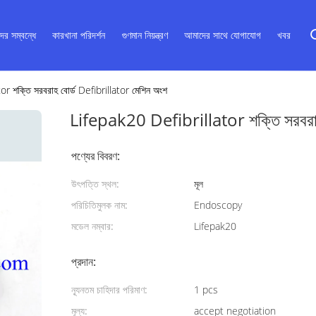
ের সম্বন্ধে
কারখানা পরিদর্শন
গুণমান নিয়ন্ত্রণ
আমাদের সাথে যোগাযোগ
খবর
r শক্তি সরবরাহ বোর্ড Defibrillator মেশিন অংশ
Lifepak20 Defibrillator শক্তি সরবরাহ
পণ্যের বিবরণ:
উৎপত্তি স্থল:
মূল
পরিচিতিমুলক নাম:
Endoscopy
মডেল নম্বার:
Lifepak20
প্রদান:
ন্যূনতম চাহিদার পরিমাণ:
1 pcs
মূল্য:
accept negotiation