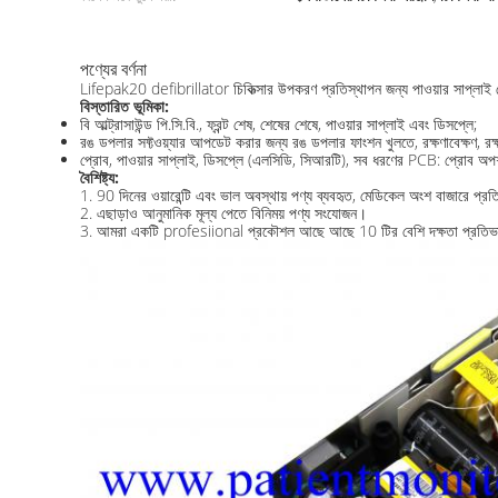
পণ্যের বর্ণনা
Lifepak20 defibrillator চিকিত্সার উপকরণ প্রতিস্থাপন জন্য পাওয়ার সাপ্লাই ব
বিস্তারিত ভূমিকা:
বি আল্ট্রাসাউন্ড পি.সি.বি., ফ্রন্ট শেষ, শেষের শেষে, পাওয়ার সাপ্লাই এবং ডিসপ্লে;
রঙ ডপলার সফ্টওয়্যার আপডেট করার জন্য রঙ ডপলার ফাংশন খুলতে, রক্ষণাবেক্ষণ, রক্ষণ
প্রোব, পাওয়ার সাপ্লাই, ডিসপ্লে (এলসিডি, সিআরটি), সব ধরণের PCB: প্রোব অপশন (কন
বৈশিষ্ট্য:
1. 90 দিনের ওয়ারেন্টি এবং ভাল অবস্থায় পণ্য ব্যবহৃত, মেডিকেল অংশ বাজারে প্রতি
2. এছাড়াও আনুমানিক মূল্য পেতে বিনিময় পণ্য সংযোজন।
3. আমরা একটি profesiional প্রকৌশল আছে আছে 10 টির বেশি দক্ষতা প্রতিভা 