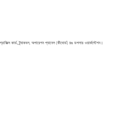
ফিক্স কার্ড, ট্র্যাকবল, অপারেশন প্যানেল (কীবোর্ড) রঙ ডপলার ওয়ার্কস্টেশন।