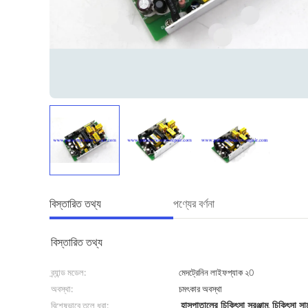
বিস্তারিত তথ্য
পণ্যের বর্ণনা
বিস্তারিত তথ্য
ব্র্যান্ড মডেল:
মেদট্রেনিন লাইফপ্যাক ২0
অবস্থা:
চমৎকার অবস্থা
হাসপাতালের চিকিৎসা সরঞ্জাম
চিকিৎসা সা
বিশেষভাবে তুলে ধরা:
,