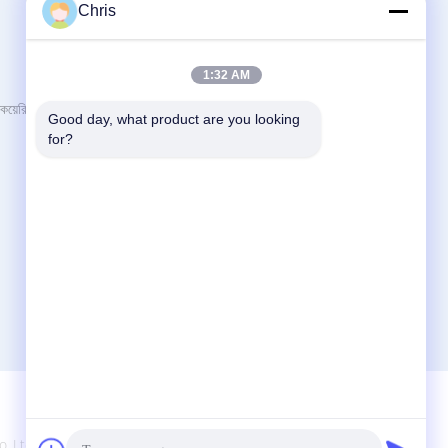
Chris
আমাদের সাথে যোগাযোগ করুন
1:32 AM
Guangzhou YIGU Medical Equipment
য়েরি
Good day, what product are you looking 
Service Co.,Ltd
for?
রুম ২06, জিন হাওঝি ইিং সেন্টার বুলিং, ফেন্জিনস রোড নং 1,
সায়েন্স এভিনিউ, লুও গ্যাং জেলা, গুয়াংঝু গুয়াংডং চীন
86-020-29894177
sales2@gzyg-med.com
.,Ltd. All Rights Reserved.