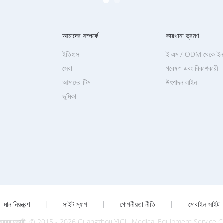
আমাদের সম্পর্কে
কারখানা ভ্রমণ
ইতিহাস
ই এম / ODM থেকে ইনক
সেবা
গবেষণা এবং বিকাশকারী
আমাদের টিম
উৎপাদন লাইন
ভূমিকা
মান নিয়ন্ত্রণ
|
সাইট ম্যাপ
|
গোপনীয়তা নীতি
|
মোবাইল সাইট
রামত সরবরাহকারী. © 2015 - 2026 Guangzhou YIGU Medical Equipment Service Co