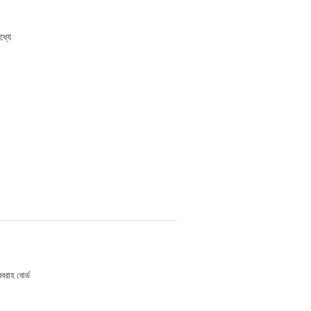
ধ্যে
রবরাহ বোর্ড