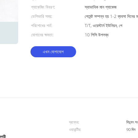
প্যাকেজিং বিবরণ:
স্বাভাবিক মান প্যাকেজ
ডেলিভারি সময়:
পেমেন্ট সম্পন্ন হয় 1-2 ব্যবসা দিনের ম
পরিশোধের শর্ত:
T/T, ওয়েস্টার্ন ইউনিয়ন, পে
যোগানের ক্ষমতা:
10 পিসি উপলব্ধ
এখন যোগাযোগ
দ্রব্যের:
বিদ্যুৎ স
ওয়ারান্টীর:
90 দিন
মগ্রী