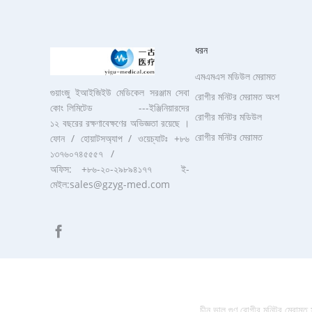
ধরন
এমএমএস মডিউল মেরামত
গুয়াংজু ইআইজিইউ মেডিকেল সরঞ্জাম সেবা
রোগীর মনিটর মেরামত অংশ
কোং লিমিটেড ---ইঞ্জিনিয়ারদের
রোগীর মনিটর মডিউল
১২ বছরের রক্ষণাবেক্ষণের অভিজ্ঞতা রয়েছে ।
রোগীর মনিটর মেরামত
ফোন / হোয়াটসঅ্যাপ / ওয়েচ্যাটঃ +৮৬
১৩৭৬০৭৪৫৫৫৭ /
অফিস: +৮৬-২০-২৯৮৯৪১৭৭ ই-
মেইল:sales@gzyg-med.com
চীন ভাল গুণ রোগীর মনিটর মে