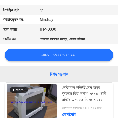
গুণমান
উৎপত্তি স্থল:
মূল
নিয়ন্ত্রণ
পরিচিতিমুলক নাম:
Mindray
মডেল নম্বার:
IPM-9800
আমাদের
লক্ষণীয় করা:
,
মেডিকেল পর্যবেক্ষণ ডিভাইস
রোগীর পর্যবেক্ষণ
সাথে
যোগাযোগ
আমাদের সাথে যোগাযোগ করুন!
একটি
বিশদ প্রকাশ
উদ্ধৃতি
মেডিকেল মনিটরিংয়ের জন্য
অনুরোধ
ব্যবহৃত জিই ড্যাশ ২৫০০ রোগী
করুন
মনিটর এবং ৬০ দিনের ওয়ারেন্টি
সহ ড্যাশ ২৫০০ মডেল
আলোচনা সাপেক্ষে MOQ:1 / পিসি
যোগাযোগ
NEWS