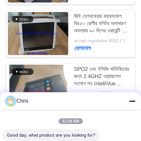
সাইট
জিই হেলথকেয়ার কারেসকেপ
বি৪৫০ রোগীর মনিটর অসাধারণ
ম্যাপ
অবস্থায় ৯০ দিনের ওয়ারেন্টি সহ
এবং সম্পূর্ণরূপে সংস্কার করা
accept negotiation MOQ:1 ইউনিট
হয়েছে
PRIVACY
যোগাযোগ
POLICY
SPO2 এবং ইসিজি মনিটরিংয়ের
জন্য 2.4GHZ ওয়্যারলেস
সংযোগ সহ IntelliVue
MX40 রোগী মনিটর
আলোচনা সাপেক্ষে MOQ:1
যোগাযোগ
Chris
11:16 AM
সব
Good day, what product are you looking for?