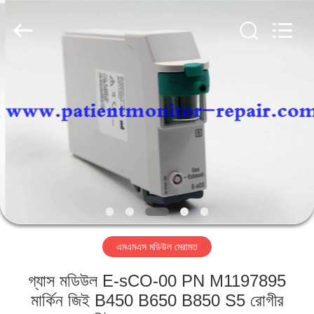
YIGU
Medical
Equipment
Service
Co.,Ltd.
All
Rights
Reserved.
বাড়ি
পণ্য
ভিডিও
আমাদের
সম্বন্ধে
এমএমএস মডিউল মেরামত
কারখানা
গ্যাস মডিউল E-sCO-00 PN M1197895
পরিদর্শন
মার্কিন জিই B450 B650 B850 S5 রোগীর