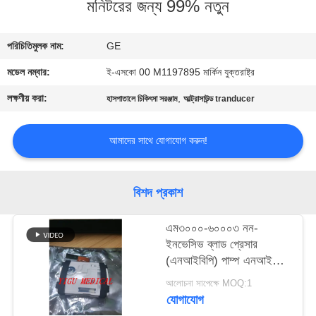
মনিটরের জন্য 99% নতুন
গুণমান
পরিচিতিমুলক নাম:
GE
নিয়ন্ত্রণ
মডেল নম্বার:
ই-এসকো 00 M1197895 মার্কিন যুক্তরাষ্ট্র
আমাদের
লক্ষণীয় করা:
,
হাসপাতালে চিকিৎসা সরঞ্জাম
আল্ট্রাসাউন্ড tranducer
সাথে
আমাদের সাথে যোগাযোগ করুন!
যোগাযোগ
একটি
বিশদ প্রকাশ
উদ্ধৃতি
এম৩০০০-৬০০০৩ নন-
অনুরোধ
ইনভেসিভ ব্লাড প্রেসার
(এনআইবিপি) পাম্প এনআইবিপি
করুন
মডিউল ফর ইন্টেলিভিউ এমপি২/
আলোচনা সাপেক্ষে MOQ:1
এক্স২/এমপি২০/এমপি৩০/
যোগাযোগ
NEWS
এমপি৫০/এমপি৭০