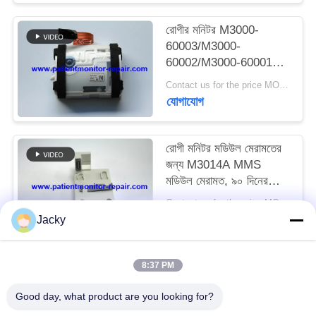
রোগীর মনিটর M3000-
সাইট
60003/M3000-
ম্যাপ
60002/M3000-60001
IBP মডিউল M3001A
Contact us for the price MOQ:1
মডিউল ইসিজি NIBP SPO2
যোগাযোগ
PRIVACY
সমস্যা রক্ষণাবেক্ষণ
POLICY
রোগী মনিটর মডিউল মেরামতের
জন্য M3014A MMS
মডিউল মেরামত, ৯০ দিনের
ওয়ারেন্টি সহ এবং ১০টি স্টক
Contact us for the price MOQ:1
উপলব্ধ
যোগাযোগ
Jacky
8:37 PM
সব
Good day, what product are you looking for?