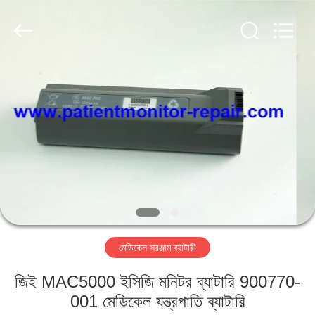
YIGU
Medical
Equipment
Service
Co.,Ltd.
All
Rights
Reserved.
বাড়ি
পণ্য
ভিডিও
আমাদের
সম্বন্ধে
মেডিকেল সরঞ্জাম ব্যাটারী
কারখানা
জিই MAC5000 ইসিজি মনিটর ব্যাটারি 900770-
পরিদর্শন
001 মেডিকেল যন্ত্রপাতি ব্যাটারি