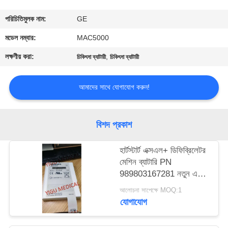
গুণমান
পরিচিতিমুলক নাম:
GE
নিয়ন্ত্রণ
মডেল নম্বার:
MAC5000
লক্ষণীয় করা:
,
চিকিৎসা ব্যাটারী
চিকিৎসা ব্যাটারী
আমাদের
সাথে
আমাদের সাথে যোগাযোগ করুন!
যোগাযোগ
বিশদ প্রকাশ
একটি
হার্টস্টার্ট এক্সএল+ ডিফিব্রিলেটর
উদ্ধৃতি
মেশিন ব্যাটারি PN
অনুরোধ
989803167281 নতুন এবং
মূল
করুন
আলোচনা সাপেক্ষে MOQ:1
যোগাযোগ
NEWS