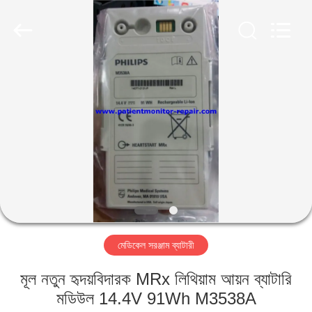
YIGU
Medical
Equipment
Service
Co.,Ltd.
All
Rights
Reserved.
বাড়ি
পণ্য
ভিডিও
আমাদের
সম্বন্ধে
মেডিকেল সরঞ্জাম ব্যাটারী
কারখানা
মূল নতুন হৃদয়বিদারক MRx লিথিয়াম আয়ন ব্যাটারি
পরিদর্শন
মডিউল 14.4V 91Wh M3538A