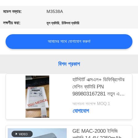
গুণমান
মডেল নম্বার:
M3538A
নিয়ন্ত্রণ
লক্ষণীয় করা:
,
মূল ব্যাটারি
চিকিৎসা ব্যাটারি
আমাদের সাথে যোগাযোগ করুন!
আমাদের
সাথে
যোগাযোগ
বিশদ প্রকাশ
হার্টস্টার্ট এক্সএল+ ডিফিব্রিলেটর
একটি
মেশিন ব্যাটারি PN
উদ্ধৃতি
989803167281 নতুন এবং
মূল
অনুরোধ
আলোচনা সাপেক্ষে MOQ:1
যোগাযোগ
করুন
GE MAC-2000 ইসিজি
NEWS