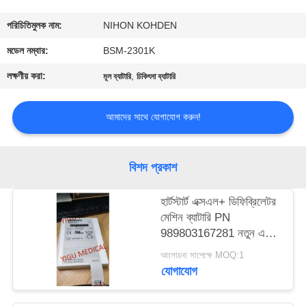
গুণমান
পরিচিতিমুলক নাম:
NIHON KOHDEN
নিয়ন্ত্রণ
মডেল নম্বার:
BSM-2301K
লক্ষণীয় করা:
,
মূল ব্যাটারি
চিকিৎসা ব্যাটারি
আমাদের
সাথে
আমাদের সাথে যোগাযোগ করুন!
যোগাযোগ
বিশদ প্রকাশ
একটি
হার্টস্টার্ট এক্সএল+ ডিফিব্রিলেটর
উদ্ধৃতি
মেশিন ব্যাটারি PN
অনুরোধ
989803167281 নতুন এবং
মূল
করুন
আলোচনা সাপেক্ষে MOQ:1
যোগাযোগ
NEWS