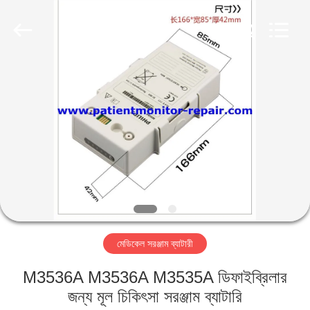
YIGU
Medical
Equipment
Service
Co.,Ltd.
All
Rights
Reserved.
বাড়ি
পণ্য
ভিডিও
আমাদের
সম্বন্ধে
মেডিকেল সরঞ্জাম ব্যাটারী
কারখানা
M3536A M3536A M3535A ডিফাইব্রিলার
পরিদর্শন
জন্য মূল চিকিৎসা সরঞ্জাম ব্যাটারি