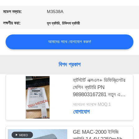
গুণমান
মডেল নম্বার:
M3538A
নিয়ন্ত্রণ
লক্ষণীয় করা:
,
মূল ব্যাটারি
চিকিৎসা ব্যাটারী
আমাদের সাথে যোগাযোগ করুন!
আমাদের
সাথে
যোগাযোগ
বিশদ প্রকাশ
হার্টস্টার্ট এক্সএল+ ডিফিব্রিলেটর
একটি
মেশিন ব্যাটারি PN
উদ্ধৃতি
989803167281 নতুন এবং
মূল
অনুরোধ
আলোচনা সাপেক্ষে MOQ:1
যোগাযোগ
করুন
GE MAC-2000 ইসিজি
NEWS