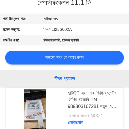
স্পেসিফিকেশন 11.1 ভি
গুণমান
পরিচিতিমুলক নাম:
Mindray
নিয়ন্ত্রণ
মডেল নম্বার:
পিএন LI23S002A
আমাদের
লক্ষণীয় করা:
,
চিকিৎসা ব্যাটারী
চিকিৎসা ব্যাটারী
সাথে
আমাদের সাথে যোগাযোগ করুন!
যোগাযোগ
একটি
বিশদ প্রকাশ
উদ্ধৃতি
হার্টস্টার্ট এক্সএল+ ডিফিব্রিলেটর
অনুরোধ
মেশিন ব্যাটারি PN
989803167281 নতুন এবং
করুন
মূল
আলোচনা সাপেক্ষে MOQ:1
যোগাযোগ
NEWS