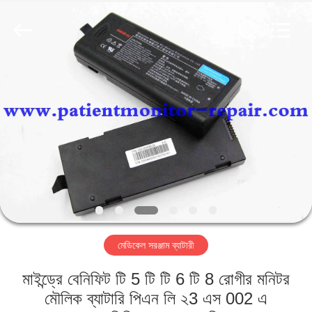
YIGU
Medical
Equipment
Service
Co.,Ltd.
All
Rights
Reserved.
বাড়ি
পণ্য
ভিডিও
আমাদের
সম্বন্ধে
মেডিকেল সরঞ্জাম ব্যাটারী
কারখানা
মাইন্ড্রে বেনিফিট টি 5 টি টি 6 টি 8 রোগীর মনিটর
পরিদর্শন
মৌলিক ব্যাটারি পিএন লি ২3 এস 002 এ